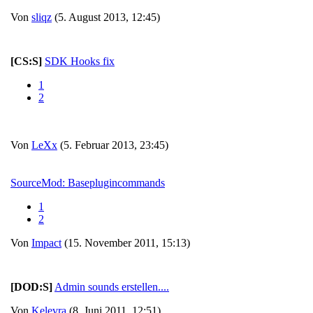
Von
sliqz
(5. August 2013, 12:45)
[CS:S]
SDK Hooks fix
1
2
Von
LeXx
(5. Februar 2013, 23:45)
SourceMod: Baseplugincommands
1
2
Von
Impact
(15. November 2011, 15:13)
[DOD:S]
Admin sounds erstellen....
Von
Kelevra
(8. Juni 2011, 12:51)