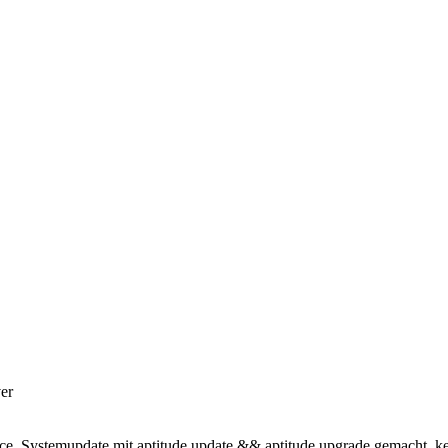
er
nce, Systemupdate mit aptitude update && aptitude upgrade gemacht, k