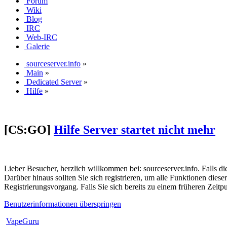
Forum
Wiki
Blog
IRC
Web-IRC
Galerie
sourceserver.info
»
Main
»
Dedicated Server
»
Hilfe
»
[CS:GO]
Hilfe Server startet nicht mehr
Lieber Besucher, herzlich willkommen bei: sourceserver.info. Falls dies 
Darüber hinaus sollten Sie sich registrieren, um alle Funktionen dies
Registrierungsvorgang. Falls Sie sich bereits zu einem früheren Zeitp
Benutzerinformationen überspringen
VapeGuru