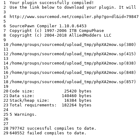
1

Your plugin successfully compiled!

2

Use the link below to download your plugin. It will 
3

4

http://www.sourcemod.net/compiler.php?go=dl&id=798470
5

6

SourcePawn Compiler 1.10.0.6453

7

Copyright (c) 1997-2006 ITB CompuPhase

8

Copyright (c) 2004-2018 AlliedModders LLC

9

10

/home/groups/sourcemod/upload_tmp/phpXA2mow.sp(380) 
11

12

/home/groups/sourcemod/upload_tmp/phpXA2mow.sp(415) 
13

14

/home/groups/sourcemod/upload_tmp/phpXA2mow.sp(838) 
15

16

/home/groups/sourcemod/upload_tmp/phpXA2mow.sp(848) 
17

18

/home/groups/sourcemod/upload_tmp/phpXA2mow.sp(857) 
19

20

Code size:            25420 bytes

21

Data size:           140460 bytes

22

Stack/heap size:      16384 bytes

23

Total requirements:  182264 bytes

24

25

5 Warnings.

26

27

28

797742 successful compiles to date.

640552 failed compiles to date.