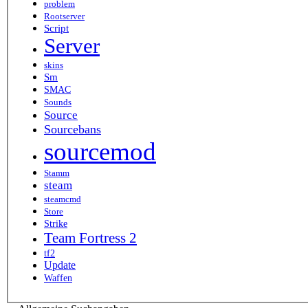
problem
Rootserver
Script
Server
skins
Sm
SMAC
Sounds
Source
Sourcebans
sourcemod
Stamm
steam
steamcmd
Store
Strike
Team Fortress 2
tf2
Update
Waffen