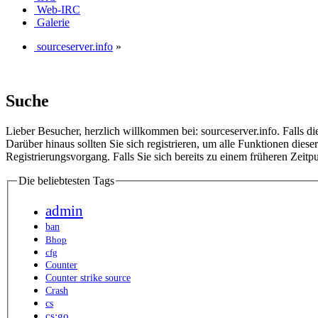
Web-IRC
Galerie
sourceserver.info
»
Suche
Lieber Besucher, herzlich willkommen bei: sourceserver.info. Falls dies 
Darüber hinaus sollten Sie sich registrieren, um alle Funktionen dies
Registrierungsvorgang. Falls Sie sich bereits zu einem früheren Zeitp
Die beliebtesten Tags
admin
ban
Bhop
cfg
Counter
Counter strike source
Crash
cs
cs:go