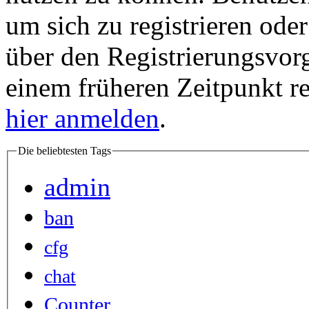
um sich zu registrieren ode
über den Registrierungsvorga
einem früheren Zeitpunkt re
hier anmelden
.
Die beliebtesten Tags
admin
ban
cfg
chat
Counter