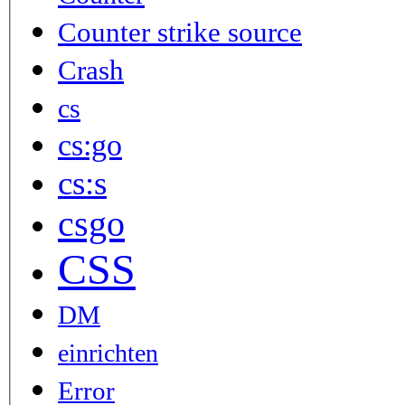
Counter strike source
Crash
cs
cs:go
cs:s
csgo
CSS
DM
einrichten
Error