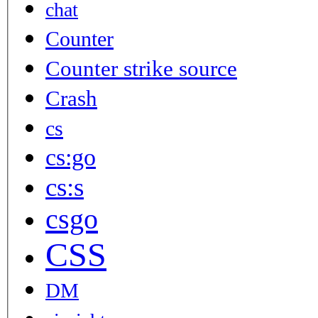
chat
Counter
Counter strike source
Crash
cs
cs:go
cs:s
csgo
CSS
DM