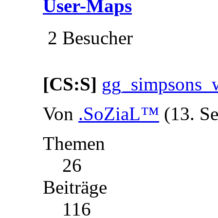
User-Maps
2 Besucher
[CS:S]
gg_simpsons_
Von
.SoZiaL™
(13. S
Themen
26
Beiträge
116