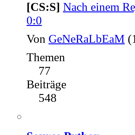
[CS:S]
Nach einem Rej
0:0
Von
GeNeRaLbEaM
(
Themen
77
Beiträge
548