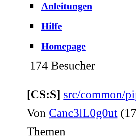
Anleitungen
Hilfe
Homepage
174 Besucher
[CS:S]
src/common/pip
Von
Canc3lL0g0ut
(1
Themen