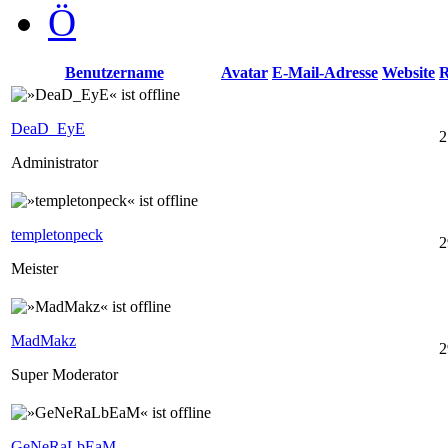
Ö
Benutzername
Avatar
E-Mail-Adresse
Website
R
DeaD_EyE
2
Administrator
templetonpeck
2
Meister
MadMakz
2
Super Moderator
GeNeRaLbEaM