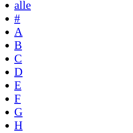
alle
#
A
B
C
D
E
F
G
H