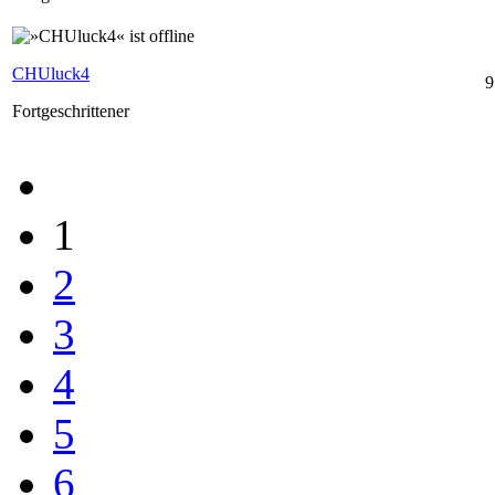
CHUluck4
9
Fortgeschrittener
1
2
3
4
5
6