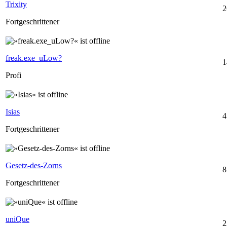
Trixity
2
Fortgeschrittener
freak.exe_uLow?
1
Profi
Isias
4
Fortgeschrittener
Gesetz-des-Zorns
8
Fortgeschrittener
uniQue
2