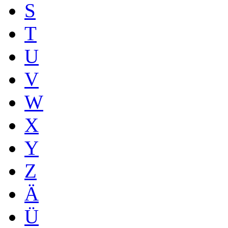
S
T
U
V
W
X
Y
Z
Ä
Ü