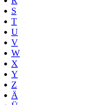
R
S
T
U
V
W
X
Y
Z
Ä