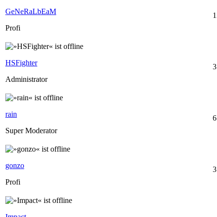
GeNeRaLbEaM
1
Profi
HSFighter
3
Administrator
rain
6
Super Moderator
gonzo
3
Profi
Impact