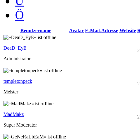
Ü
Ö
Benutzername
Avatar
E-Mail-Adresse
Website
R
DeaD_EyE
2
Administrator
templetonpeck
2
Meister
MadMakz
2
Super Moderator