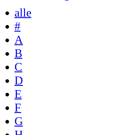
alle
#
A
B
C
D
E
F
G
H