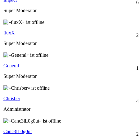
6
Super Moderator
fluxX
2
Super Moderator
General
1
Super Moderator
Chrisber
4
Administrator
Canc3lL0g0ut
2