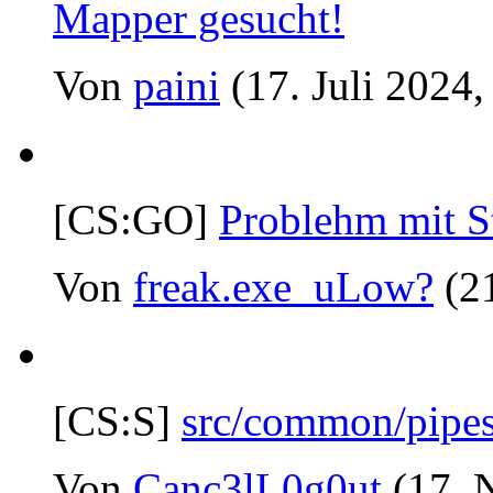
Mapper gesucht!
Von
paini
(17. Juli 2024,
[CS:GO]
Problehm mit S
Von
freak.exe_uLow?
(2
[CS:S]
src/common/pipes.
Von
Canc3lL0g0ut
(17. 