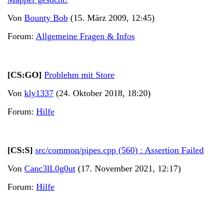
Von
Bounty Bob
(15. März 2009, 12:45)
Forum:
Allgemeine Fragen & Infos
[CS:GO]
Problehm mit Store
Von
kly1337
(24. Oktober 2018, 18:20)
Forum:
Hilfe
[CS:S]
src/common/pipes.cpp (560) : Assertion Failed
Von
Canc3lL0g0ut
(17. November 2021, 12:17)
Forum:
Hilfe