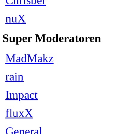
Chrisber
nuX
Super Moderatoren
MadMakz
rain
Impact
fluxX
General