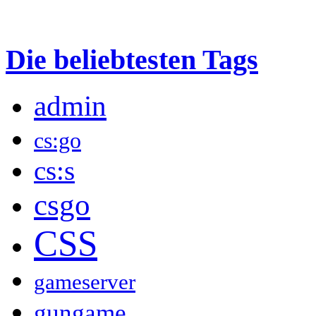
Die beliebtesten Tags
admin
cs:go
cs:s
csgo
CSS
gameserver
gungame