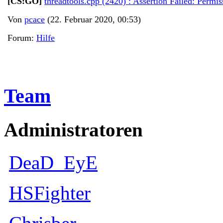
[CS:GO]
threadtools.cpp (2420) : Assertion Failed: Permi
Von
pcace
(22. Februar 2020, 00:53)
Forum:
Hilfe
Team
Administratoren
DeaD_EyE
HSFighter