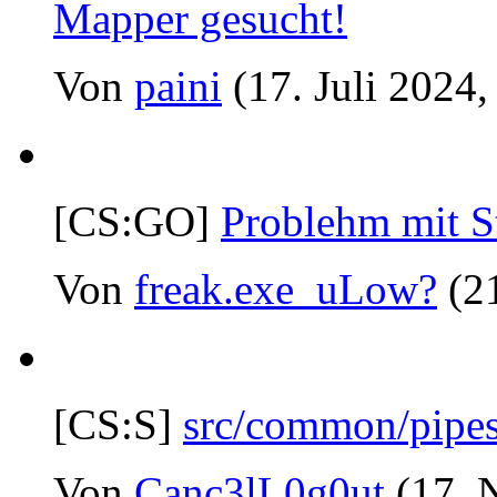
Mapper gesucht!
Von
paini
(17. Juli 2024,
[CS:GO]
Problehm mit S
Von
freak.exe_uLow?
(2
[CS:S]
src/common/pipes.
Von
Canc3lL0g0ut
(17. 