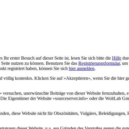
Ihr erster Besuch auf dieser Seite ist, lesen Sie sich bitte die
Hilfe
durc
er Seite nutzen zu können. Benutzen Sie das
Registrierungsformular
, um 
unkt registriert haben, können Sie sich
hier anmelden
.
nd völlig kostenlos. Klicken Sie auf »Akzeptieren«, wenn Sie die hie
versuchen, unerwünschte Beiträge von dieser Website fernzuhalten, es 
us. Die Eigentümer der Website »sourceserver.info« oder die WoltLab 
anden, diese Website nicht für Obszönitäten, Vulgäres, Beleidigungen, 
atoren dieser Website, u.a. aus Gründen des Verstoßes gegen die guten