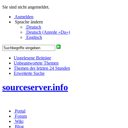
Sie sind nicht angemeldet.
Anmelden
Sprache ändern
Deutsch
Deutsch (Anrede »Du«)
Englisch
Ungelesene Beiträge
Unbeantwortete Themen
Themen der letzten 24 Stunden
Erweiterte Suche
sourceserver.info
Portal
Forum
Wiki
Blog