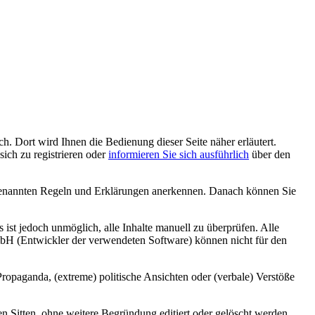
h. Dort wird Ihnen die Bedienung dieser Seite näher erläutert.
sich zu registrieren oder
informieren Sie sich ausführlich
über den
r genannten Regeln und Erklärungen anerkennen. Danach können Sie
ist jedoch unmöglich, alle Inhalte manuell zu überprüfen. Alle
GmbH (Entwickler der verwendeten Software) können nicht für den
Propaganda, (extreme) politische Ansichten oder (verbale) Verstöße
 Sitten, ohne weitere Begründung editiert oder gelöscht werden.