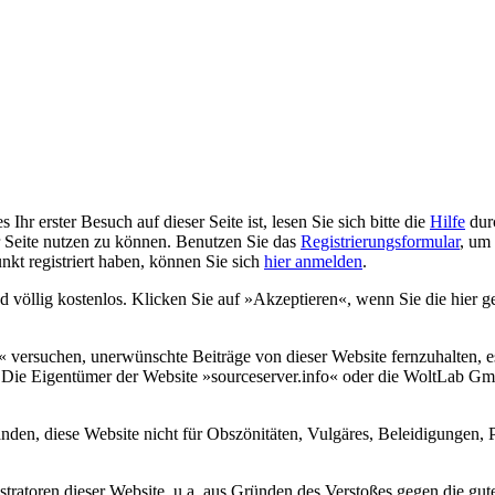
Ihr erster Besuch auf dieser Seite ist, lesen Sie sich bitte die
Hilfe
durc
er Seite nutzen zu können. Benutzen Sie das
Registrierungsformular
, um 
unkt registriert haben, können Sie sich
hier anmelden
.
nd völlig kostenlos. Klicken Sie auf »Akzeptieren«, wenn Sie die hie
versuchen, unerwünschte Beiträge von dieser Website fernzuhalten, es 
us. Die Eigentümer der Website »sourceserver.info« oder die WoltLab 
anden, diese Website nicht für Obszönitäten, Vulgäres, Beleidigungen, 
atoren dieser Website, u.a. aus Gründen des Verstoßes gegen die guten