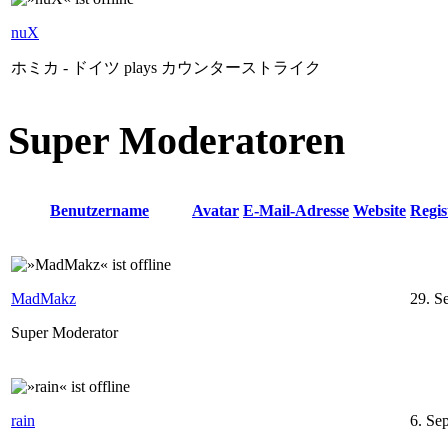
nuX
ホミカ - ドイツ plays カウンターストライク
Super Moderatoren
Benutzername
Avatar
E-Mail-Adresse
Website
Regis
MadMakz
29. S
Super Moderator
rain
6. Se