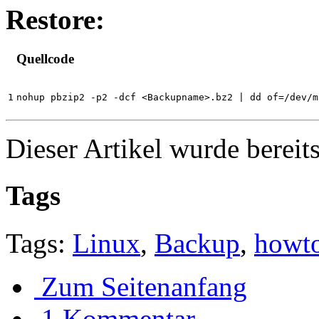
Restore:
Quellcode
nohup pbzip2 -p2 -dcf <Backupname>.bz2 | dd of=/dev/m
Dieser Artikel wurde bereit
Tags
Tags:
Linux
,
Backup
,
howt
Zum Seitenanfang
1 Kommentar