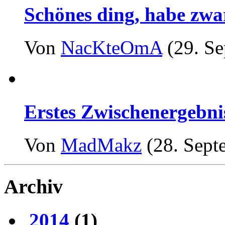
Schönes ding, habe zwar
Von
NacKteOmA
(29. Se
Erstes Zwischenergebnis
Von
MadMakz
(28. Sept
Archiv
2014
(1)