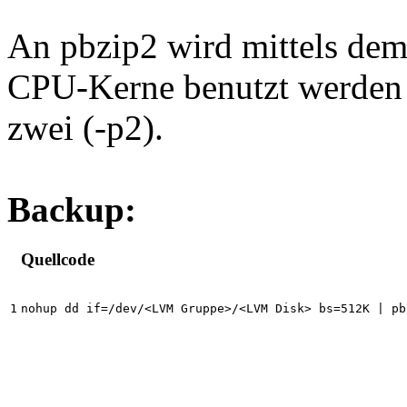
An pbzip2 wird mittels dem 
CPU-Kerne benutzt werden d
zwei (-p2).
Backup:
Quellcode
nohup dd if=/dev/<LVM Gruppe>/<LVM Disk> bs=512K | pb