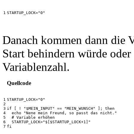
STARTUP_LOCK="0"
Danach kommen dann die Va
Start behindern würde oder 
Variablenzahl.
Quellcode
1

STARTUP_LOCK="0"

2

3

if [ ! "$MEIN_INPUT" == "MEIN_WUNSCH" ]; then

4

  echo "Nene mein Freund, so passt das nicht."

5

  # Variable erhöhen

6

  STARTUP_LOCK="$[$STARTUP_LOCK+1]"

fi