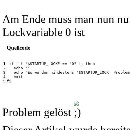
Am Ende muss man nun nur
Lockvariable 0 ist
Quellcode
1

 if [ ! "$STARTUP_LOCK" == "0" ]; then

2

   echo ""

3

   echo "Es wurden mindestens '$STARTUP_LOCK' Problem
4

   exit

fi
Problem gelöst
Dieser Artikel wurde bereit