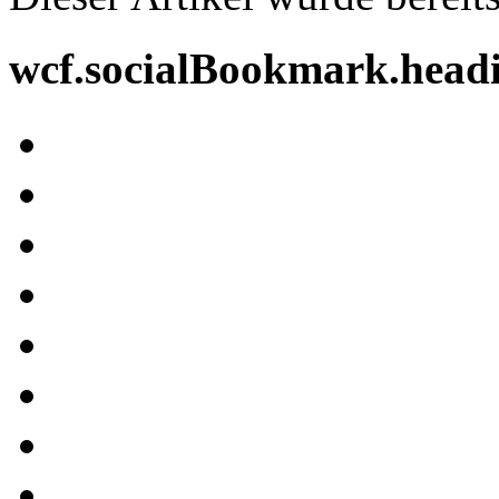
wcf.socialBookmark.head