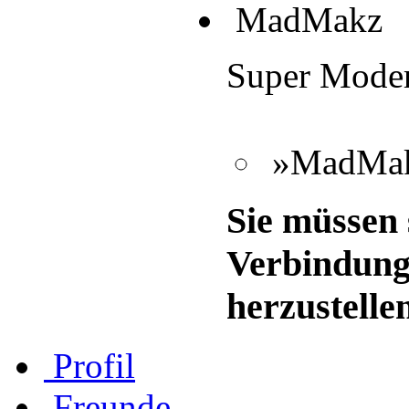
MadMakz
Super Moder
»MadMakz
Sie müssen 
Verbindung
herzustelle
Profil
Freunde