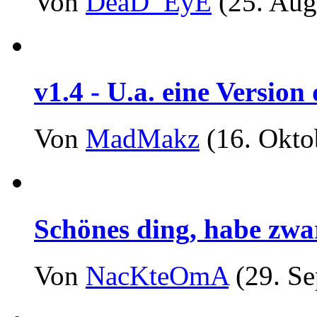
Von
DeaD_EyE
(25. Aug
v1.4 - U.a. eine Versio
Von
MadMakz
(16. Okto
Schönes ding, habe zwar
Von
NacKteOmA
(29. Se