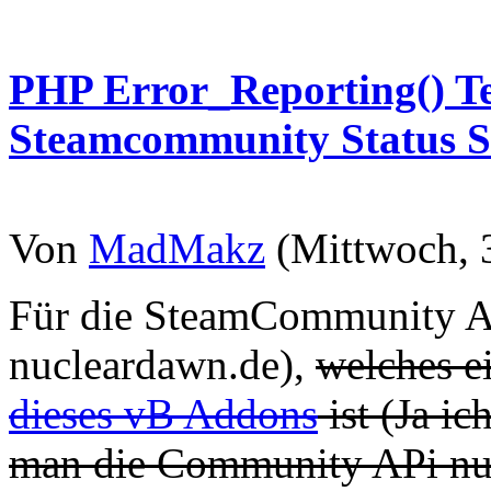
PHP Error_Reporting() T
Steamcommunity Status S
Von
MadMakz
(Mittwoch, 
Für die SteamCommunity An
nucleardawn.de),
welches e
dieses vB Addons
ist (Ja i
man die Community APi nu