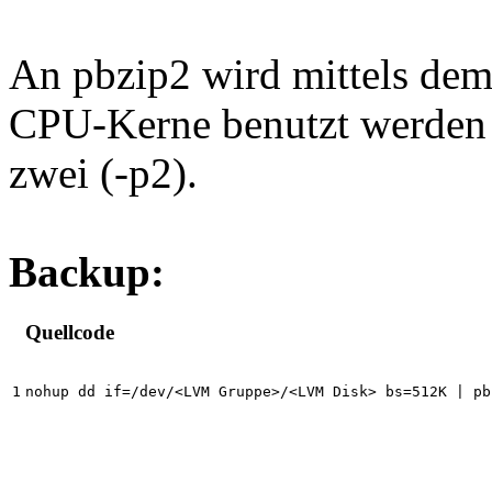
An pbzip2 wird mittels dem 
CPU-Kerne benutzt werden d
zwei (-p2).
Backup:
Quellcode
nohup dd if=/dev/<LVM Gruppe>/<LVM Disk> bs=512K | pb