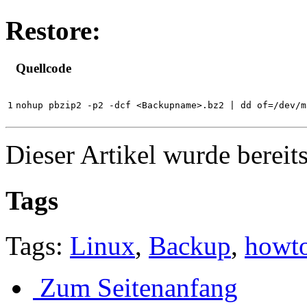
Restore:
Quellcode
nohup pbzip2 -p2 -dcf <Backupname>.bz2 | dd of=/dev/m
Dieser Artikel wurde bereit
Tags
Tags:
Linux
,
Backup
,
howt
Zum Seitenanfang