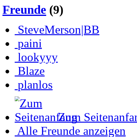
Freunde
(9)
SteveMerson|BB
paini
lookyyy
Blaze
planlos
Zum Seitenanfa
Alle Freunde anzeigen